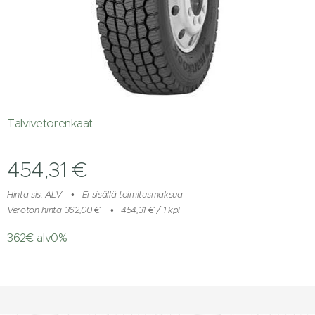
Talvivetorenkaat
454,31
€
Hinta sis. ALV
Ei sisällä toimitusmaksua
Veroton hinta 362,00 €
454,31 € / 1 kpl
362€ alv0%