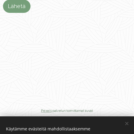
Lähetä
Pexels
palvelun toimittamat kuvat
Käytämme evästeitä mahdollistaaksemme
Oy Road Balance Ltd Asemantie 3, 35400 Längelmäki