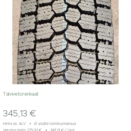
Talvivetorenkaat
345,13
€
Hinta sis. ALV
Ei sisällä toimitusmaksua
Veroton hinta 275,00 €
345,13 € / 1 kpl