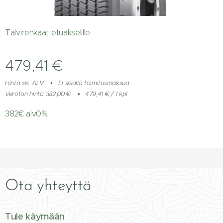
Talvirenkaat etuakselille.
479,41
€
Hinta sis. ALV
Ei sisällä toimitusmaksua
Veroton hinta 382,00 €
479,41 € / 1 kpl
382€ alv0%
Ota yhteyttä
Tule käymään